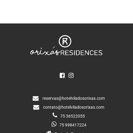
reservas@hotelviladosorixas.com
contato@hotelviladosorixas.com
75 36522055
75 998417224